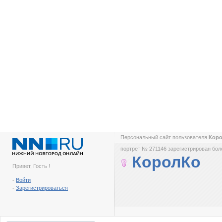
Персональный сайт пользователя
Кор
портрет № 271146 зарегистрирован боле
КоролКо
Привет, Гость !
-
Войти
-
Зарегистрироваться