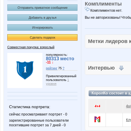
Комплименты
Отправить приватное сообщение
Комплиментов нет.
Вы не авторизованы! Чтоб
Добавить в друзья
Игнорировать
Сделать подарок
Метки лидеров
Совместная покупка: взрослый
популярность:
80313 место
-11 ↓
Интервью
рейтинг
75
?
Привилегированный
пользователь
1
уровня
КоролКо состоит в
к
4x
Статистика портрета:
сейчас просматривают портрет - 0
Кл
зарегистрированные пользователи
посетившие портрет за 7 дней - 0